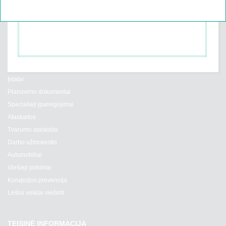
skambinti telefonais 8 5 277 9090 arba 19118.
a. s. LT02 7300 0100 0055 8740
AB SEB Vilniaus bankas, banko kodas 70440,
a. s. LT42 7044 0600 0147 1996
ADMINISTRACINĖ INFORMACIJA
Įstatai
Planavimo dokumentai
Specialieji įpareigojimai
Ataskaitos
Tvarumo ataskaita
Darbo užmokestis
Automobiliai
Viešieji pirkimai
Korupcijos prevencija
Lėšos veiklai viešinti
TEISINĖ INFORMACIJA