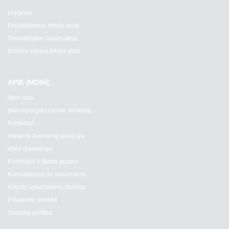
Įstatymai
Poįstatyminiai teisės aktai
Savivaldybės teisės aktai
Įmonės vidaus teisės aktai
APIE ĮMONĘ
Apie mus
Įmonės organizacinė struktūra
Kontaktai
Asmens duomenų apsauga
Atviri duomenys
Komisijos ir darbo grupės
Konsultacijos su visuomene
Klientų aptarnavimo politika
Privatumo politika
Slapukų politika