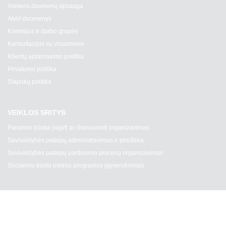
Asmens duomenų apsauga
Atviri duomenys
Komisijos ir darbo grupės
Konsultacijos su visuomene
Klientų aptarnavimo politika
Privatumo politika
Slapukų politika
VEIKLOS SRITYS
Paramos būstui įsigyti ar išsinuomoti organizavimas
Savivaldybės patalpų administravimas ir priežiūra
Savivaldybės patalpų pardavimo procesų organizavimas
Socialinio būsto plėtros programos įgyvendinimas