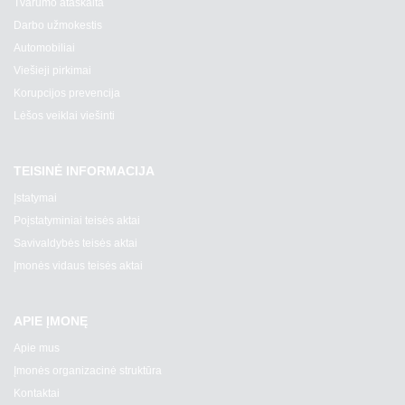
Tvarumo ataskaita
Darbo užmokestis
Automobiliai
Viešieji pirkimai
Korupcijos prevencija
Lėšos veiklai viešinti
TEISINĖ INFORMACIJA
Įstatymai
Poįstatyminiai teisės aktai
Savivaldybės teisės aktai
Įmonės vidaus teisės aktai
APIE ĮMONĘ
Apie mus
Įmonės organizacinė struktūra
Kontaktai