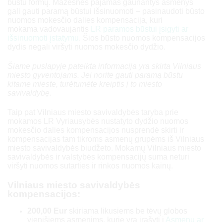
būstu formų. Mažesnes pajamas gaunantys asmenys
gali gauti paramą būstui išsinuomoti – pasinaudoti būsto
nuomos mokesčio dalies kompensacija, kuri
mokama vadovaujantis
LR paramos būstui įsigyti ar
išsinuomoti įstatymu
. Šios būsto nuomos kompensacijos
dydis negali viršyti nuomos mokesčio dydžio.
Šiame puslapyje pateikta informacija yra skirta Vilniaus
miesto gyventojams. Jei norite gauti paramą būstu
kitame mieste, turėtumėte kreiptis į to miesto
savivaldybę.
Taip pat Vilniaus miesto savivaldybės taryba prie
mokamos LR Vyriausybės nustatyto dydžio nuomos
mokesčio dalies kompensacijos nusprendė skirti ir
kompensacijas tam tikroms asmenų grupėms iš Vilniaus
miesto savivaldybės biudžeto. Mokamų Vilniaus miesto
savivaldybės ir valstybės kompensacijų suma neturi
viršyti nuomos sutarties ir rinkos nuomos kainų.
Vilniaus miesto savivaldybės
kompensacijos:
200,00 Eur
skiriama likusiems be tėvų globos
vienišiems asmenims, kurie yra įrašyti į
Asmenų ar