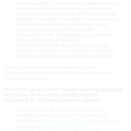
kompensacijos). Šis reikalavimas
nėra
taikomas iki
118 800
24 metų nedirbančiam asmeniui, kuris mokosi
bendrojo ugdymo mokykloje, profesinio mokymo
10
įstaigoje ar aukštojoje mokykloje, mokslo ar studijų
61 600
tikslais pakeitė nuolatinę gyvenamąją vietą į
132 000
gyvenamąją vietą kitoje savivaldybėje;
išsinuomojo būstą, priklausantį jų ar jų šeimos
narių artimiesiems giminaičiams;
išsinuomojo švietimo įstaigų, mokslo ir studijų
institucijų nuomojamus nuosavybės, patikėjimo,
panaudos ar kita teise valdomus bendrabučius.
Galimą gauti būsto nuomos mokesčio dalies
kompensacijos dydį galite preliminariai paskaičiuoti
skaičiuoklės
pagalba.
Norintys gauti būsto nuomos kompensaciją
turi vienu iš nurodytų būdų pateikti
prašymą SĮ „Vilniaus miesto būstas“:
prisijungus prie SĮ „Vilniaus miesto būstas“
interneto svetainės
www.vmb.lt
savitarnos ir
užpildžius
prašymo
gauti būsto nuomos mokesčio
dalies kompensaciją
formą (
BP-4
)
;