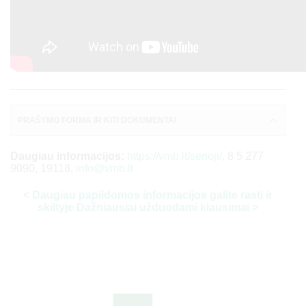
PRAŠYMO FORMA IR KITI DOKUMENTAI
Daugiau informacijos:
https://vmb.lt/senoji/
, 8 5 277
9090, 19118,
info@vmb.lt
< Daugiau papildomos informacijos galite rasti ir
skiltyje Dažniausiai užduodami klausimai >