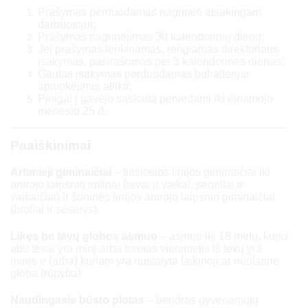
Prašymas perduodamas nagrinėti atsakingam
darbuotojui;
Prašymas nagrinėjimas 30 kalendorinių dienų;
Jei prašymas tenkinamas, rengiamas direktoriaus
įsakymas, pasirašomas per 3 kalendorines dienas;
Gautas įsakymas perduodamas buhalterijai
apmokėjimui atlikti;
Pinigai į gavėjo sąskaitą pervedami iki einamojo
mėnesio 25 d.
Paaiškinimai
Artimieji giminaičiai
– tiesiosios linijos giminaičiai iki
antrojo laipsnio imtinai (tėvai ir vaikai, seneliai ir
vaikaičiai) ir šoninės linijos antrojo laipsnio giminaičiai
(broliai ir seserys).
Likęs be tėvų globos asmuo
– asmuo iki 18 metų, kurio
abu tėvai yra mirę arba turėtas vienintelis iš tėvų yra
miręs ir (arba) kuriam yra nustatyta laikinoji ar nuolatinė
globa (rūpyba).
Naudingasis būsto plotas
– bendras gyvenamųjų