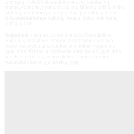
kambarių ir kitų būsto patalpų (virtuvių, sanitarinių
mazgų, koridorių, įmontuotų spintų, šildomų lodžijų ir kitų
šildomų pagalbinių patalpų) plotas. Į naudingąjį būsto
plotą
neįskaitomas
balkonų, terasų, rūsių, nešildomų
lodžijų plotas.
Neįgalusis
– asmuo, kuriam Lietuvos Respublikos
neįgaliųjų socialinės integracijos įstatymo nustatyta
tvarka nustatytas arba sunkus ar vidutinis neįgalumo
lygis, arba 40 proc. ar mažesnis darbingumo lygis, arba
senatvės pensijos amžių sukakęs asmuo, kuriam
nustatytas specialiųjų poreikių lygis.