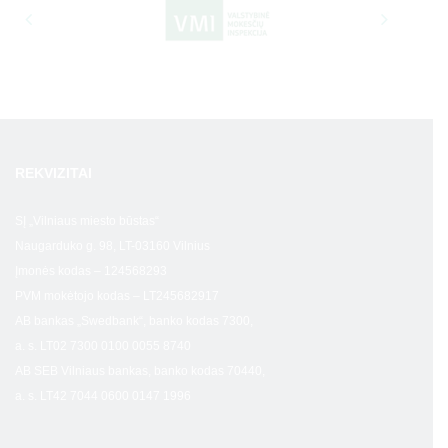
REKVIZITAI
SĮ „Vilniaus miesto būstas“
Naugarduko g. 98, LT-03160 Vilnius
Įmonės kodas – 124568293
PVM mokėtojo kodas – LT245682917
AB bankas „Swedbank“, banko kodas 7300,
a. s. LT02 7300 0100 0055 8740
AB SEB Vilniaus bankas, banko kodas 70440,
a. s. LT42 7044 0600 0147 1996