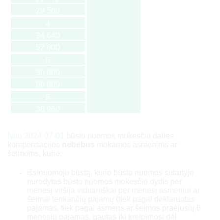
29 568
4
24 640
52 800
5
30 800
66 000
6
36 960
79 200
7
Nuo 2024-07-01
būsto nuomos mokesčio dalies
kompensacijos
nebebus
mokamos asmenims ar
43 120
šeimoms, kurie:
92 400
8
išsinuomojo būstą, kurio būsto nuomos sutartyje
nurodytas būsto nuomos mokesčio dydis per
49 280
mėnesį viršija vidutiniškai per mėnesį asmeniui ar
105 600
šeimai tenkančių pajamų (tiek pagal deklaruotas
pajamas, tiek pagal asmens ar šeimos praėjusių 6
9
mėnesių pajamas, gautas iki kreipimosi dėl
55 440