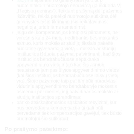
pažyma
apie artimo giminystės ryšio tarp
nuomininko ir nuomotojo nebuvimą (ją išduoda VĮ
„Registrų centras“). Teikiant prašymą dėl pažymos
išdavimo, reikia pateikti nuomotojo sutikimą dėl
giminystės ryšio tikrinimo (šis reikalavimas
negalioja juridiniams asmenims);
jeigu dėl kompensacijos kreipiasi pilnametis, ne
vyresnis kaip 24 metų, nedirbantis besimokantis
asmuo, kuris mokslo ar studijų tikslais pakeitė
nuolatinę gyvenamąją vietą – mokslo ar studijų
institucijos išduota pažyma, patvirtinanti, kad šios
institucijos bendrabučiuose nepakanka
apgyvendinimo vietų ir (ar) kad šis asmuo
neatsisakė jam pasiūlytos apgyvendinimo vietos
(kai šios institucijos bendrabučiuose laisvų vietų
yra). Šioje pažymoje taip pat turi būti nurodytas
vidutinis apgyvendinimo bendrabutyje mokestis
asmeniui per mėnesį ir jį patvirtinantis mokslo ar
studijų institucijos sprendimas;
banko atsiskaitomosios sąskaitos rekvizitai, kur
bus pervedama kompensacija (ji gali būti
pervedama tiek kompensacijos gavėjui, tiek būsto
nuomotojui šio sutikimu).
Po prašymo pateikimo: