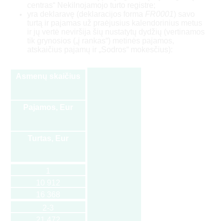
centras“ Nekilnojamojo turto registre;
yra deklaravę (deklaracijos forma
FR0001
) savo
turtą ir pajamas už praėjusius kalendorinius metus
ir jų vertė neviršija šių nustatytų dydžių (vertinamos
tik grynosios („į rankas“) metinės pajamos,
atskaičius pajamų ir „Sodros“ mokesčius):
Asmenų skaičius
Pajamos, Eur
Turtas, Eur
1
10 912
16 368
2-3
21 472