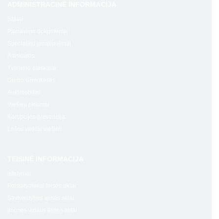
ADMINISTRACINĖ INFORMACIJA
Įstatai
Planavimo dokumentai
Specialieji įpareigojimai
Ataskaitos
Tvarumo ataskaita
Darbo užmokestis
Automobiliai
Viešieji pirkimai
Korupcijos prevencija
Lėšos veiklai viešinti
TEISINĖ INFORMACIJA
Įstatymai
Poįstatyminiai teisės aktai
Savivaldybės teisės aktai
Įmonės vidaus teisės aktai