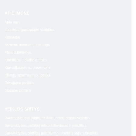
APIE ĮMONĘ
Apie mus
Įmonės organizacinė struktūra
Kontaktai
Asmens duomenų apsauga
Atviri duomenys
Komisijos ir darbo grupės
Konsultacijos su visuomene
Klientų aptarnavimo politika
Privatumo politika
Slapukų politika
VEIKLOS SRITYS
Paramos būstui įsigyti ar išsinuomoti organizavimas
Savivaldybės patalpų administravimas ir priežiūra
Savivaldybės patalpų pardavimo procesų organizavimas