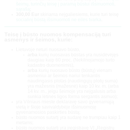
šeimų, turinčių teisę į paramą būstui išsinuomoti,
sąrašą
;
300,00 Eur
skiriama neįgaliesiems, kurie turi teisę
socialinį būstą išsinuomoti ne eilės tvarka
.
Teisę į būsto nuomos kompensaciją turi
asmenys ir šeimos, kurie:
Lietuvoje neturi nuosavo būsto,
arba
kurių nuosavas būstas yra nusidėvėjęs
daugiau kaip 60 proc. (Nekilnojamojo turto
kadastro duomenimis),
arba
kurių nuosavo būsto (būstų) vienam
asmeniui ar šeimos nariui tenkantis
naudingasis plotas (naudingųjų plotų suma)
yra mažesnis (mažesnė) kaip 10 kv. m. (arba
14 kv. m., jeigu šeimoje yra neįgalusis arba
sunkia lėtinės ligos forma sergantis asmuo);
yra Vilniaus mieste deklaravę savo gyvenamąją
vietą ir šioje savivaldybėje išsinuomoję
gyvenamosios paskirties būstą;
būsto nuomos sutartį yra sudarę ne trumpiau kaip 1
metams;
būsto nuomos sutartį yra įregistravę VĮ „Registrų