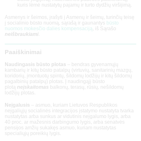
kuris lėmė nustatytų pajamų ir turto dydžių viršijimą.
92 400
Asmenys ir šeimos, įrašyti į Asmenų ir šeimų, turinčių teisę
į socialinio būsto nuomą, sąrašą ir gaunantys
būsto
nuomos mokesčio dalies kompensaciją
, iš Sąrašo
43 243
neišbraukiami
.
124 740
Paaiškinimai
48 048
Naudingasis būsto plotas
– bendras gyvenamųjų
kambarių ir kitų būsto patalpų (virtuvių, sanitarinių mazgų,
138 600
koridorių, įmontuotų spintų, šildomų lodžijų ir kitų šildomų
pagalbinių patalpų) plotas. Į naudingąjį būsto
plotą
neįskaitomas
balkonų, terasų, rūsių, nešildomų
8
lodžijų plotas.
Neįgalusis
– asmuo, kuriam Lietuvos Respublikos
36 608
neįgaliųjų socialinės integracijos įstatymo nustatyta tvarka
nustatytas arba sunkus ar vidutinis neįgalumo lygis, arba
105 600
40 proc. ar mažesnis darbingumo lygis, arba senatvės
pensijos amžių sukakęs asmuo, kuriam nustatytas
specialiųjų poreikių lygis.
49 421