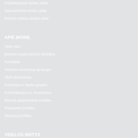
Poįstatyminiai teisės aktai
Savivaldybės teisės aktai
Įmonės vidaus teisės aktai
APIE ĮMONĘ
Apie mus
Įmonės organizacinė struktūra
Kontaktai
Asmens duomenų apsauga
Atviri duomenys
Komisijos ir darbo grupės
Konsultacijos su visuomene
Klientų aptarnavimo politika
Privatumo politika
Slapukų politika
VEIKLOS SRITYS