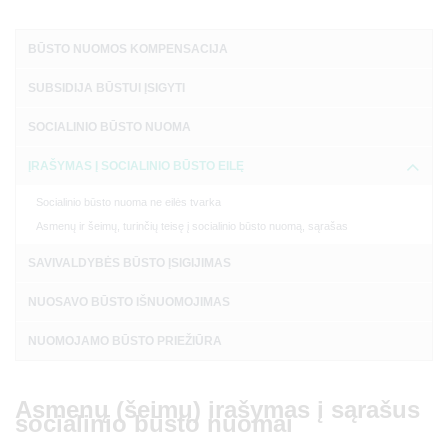
BŪSTO NUOMOS KOMPENSACIJA
SUBSIDIJA BŪSTUI ĮSIGYTI
SOCIALINIO BŪSTO NUOMA
ĮRAŠYMAS Į SOCIALINIO BŪSTO EILĘ
Socialinio būsto nuoma ne eilės tvarka
Asmenų ir šeimų, turinčių teisę į socialinio būsto nuomą, sąrašas
SAVIVALDYBĖS BŪSTO ĮSIGIJIMAS
NUOSAVO BŪSTO IŠNUOMOJIMAS
NUOMOJAMO BŪSTO PRIEŽIŪRA
Asmenų (šeimų) įrašymas į sąrašus
socialinio būsto nuomai