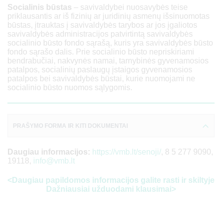
Socialinis būstas
– savivaldybei nuosavybės teise
142 560
priklausantis ar iš fizinių ar juridinių asmenų išsinuomotas
būstas, įtrauktas į savivaldybės tarybos ar jos įgaliotos
savivaldybės administracijos patvirtintą savivaldybės
54 912
socialinio būsto fondo sąrašą, kuris yra savivaldybės būsto
fondo sąrašo dalis. Prie socialinio būsto nepriskiriami
bendrabučiai, nakvynės namai, tarnybinės gyvenamosios
158 400
patalpos, socialinių paslaugų įstaigos gyvenamosios
patalpos bei savivaldybės būstai, kurie nuomojami ne
socialinio būsto nuomos sąlygomis.
9
41 184
PRAŠYMO FORMA IR KITI DOKUMENTAI
118 800
Daugiau informacijos:
https://vmb.lt/senoji/
, 8 5 277 9090,
55 598
19118,
info@vmb.lt
<Daugiau papildomos informacijos galite rasti ir skiltyje
160 380
Dažniausiai užduodami klausimai>
61 776