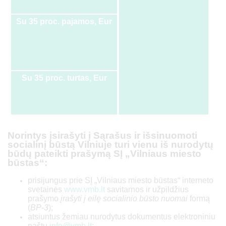
Su 35 proc. pajamos, Eur
Su 35 proc. turtas, Eur
Su 50 proc. pajamos, Eur
Norintys įsirašyti į Sąrašus ir išsinuomoti
socialinį būstą Vilniuje turi vienu iš nurodytų
būdų pateikti prašymą SĮ „Vilniaus miesto
būstas“:
prisijungus prie SĮ „Vilniaus miesto būstas“ interneto
svetainės
www.vmb.lt
savitarnos ir užpildžius
Su 50 proc. turtas, Eur
prašymo
įrašyti į eilę socialinio būsto nuomai
formą
(
BP-3
);
atsiuntus žemiau nurodytus dokumentus elektroniniu
paštu
info@vmb.lt
;