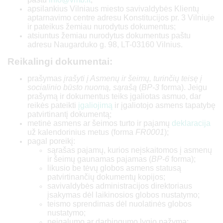
apsilankius Vilniaus miesto savivaldybės Klientų
aptarnavimo centre adresu Konstitucijos pr. 3 Vilniuje
1
ir pateikus žemiau nurodytus dokumentus;
atsiuntus žemiau nurodytus dokumentus paštu
adresu Naugarduko g. 98, LT-03160 Vilnius.
8 096
Reikalingi dokumentai:
16 368
prašymas
įrašyti į Asmenų ir šeimų, turinčių teisę į
socialinio būsto nuomą, sąrašą
(
BP-3
forma). Jeigu
10 930
prašymą ir dokumentus teiks įgaliotas asmuo, dar
reikės pateikti
įgaliojimą
ir įgaliotojo asmens tapatybę
patvirtinantį dokumentą;
22 097
metinė asmens ar šeimos turto ir pajamų
deklaracija
už kalendorinius metus (forma
FR0001
);
pagal poreikį:
12 144
sąrašas pajamų, kurios neįskaitomos į asmenų
ir šeimų gaunamas pajamas (
BP-6
forma);
24 552
likusio be tėvų globos asmens statusą
patvirtinančių dokumentų kopijos;
savivaldybės administracijos direktoriaus
2-3
įsakymas dėl laikinosios globos nustatymo;
teismo sprendimas dėl nuolatinės globos
nustatymo;
16 016
neįgalumo ar darbingumo lygio pažyma;