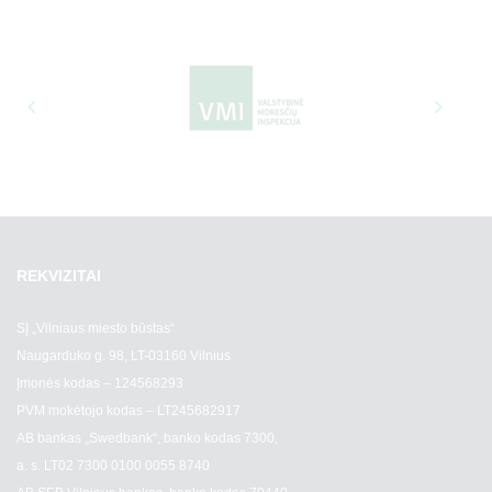
178 200
10
45 760
132 000
61 776
REKVIZITAI
178 200
SĮ „Vilniaus miesto būstas“
68 640
Naugarduko g. 98, LT-03160 Vilnius
Įmonės kodas – 124568293
198 000
PVM mokėtojo kodas – LT245682917
AB bankas „Swedbank“, banko kodas 7300,
a. s. LT02 7300 0100 0055 8740