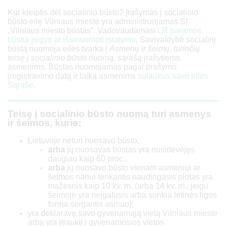
Kur kreiptis dėl socialinio būsto? Įrašymas į socialinio
būsto eilę Vilniaus mieste yra administruojamas SĮ
„Vilniaus miesto būstas“.
Vadovaudamasi
LR paramos
būstui įsigyti ar išsinuomoti įstatymu
, Savivaldybė socialinį
būstą nuomoja eilės tvarka į
Asmenų ir šeimų, turinčių
teisę į socialinio būsto nuomą, sąrašą
įrašytiems
asmenims. Būstas nuomojamas pagal prašymo
įregistravimo datą ir laiką asmenims
sulaukus savo eilės
Sąraše
.
Teisę į socialinio būsto nuomą turi asmenys
ir šeimos, kurie:
Lietuvoje neturi nuosavo būsto,
arba
jų nuosavas būstas yra nusidėvėjęs
daugiau kaip 60 proc.,
arba
jų nuosavo būsto vienam asmeniui ar
šeimos nariui tenkantis naudingasis plotas yra
mažesnis kaip 10 kv. m. (arba 14 kv. m., jeigu
šeimoje yra neįgalusis arba sunkia lėtinės ligos
forma sergantis asmuo);
yra deklaravę savo gyvenamąją vietą Vilniaus mieste
arba yra įtraukti į gyvenamosios vietos