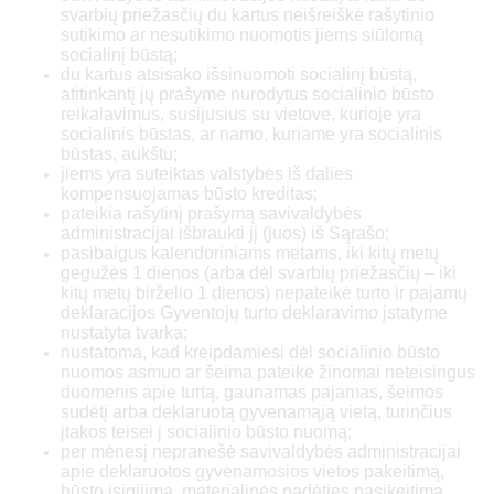
99 000
svarbių priežasčių du kartus neišreiškė rašytinio
sutikimo ar nesutikimo nuomotis jiems siūlomą
socialinį būstą;
6
du kartus atsisako išsinuomoti socialinį būstą,
atitinkantį jų prašyme nurodytus socialinio būsto
reikalavimus, susijusius su vietove, kurioje yra
27 456
socialinis būstas, ar namo, kuriame yra socialinis
būstas, aukštu;
79 200
jiems yra suteiktas valstybės iš dalies
kompensuojamas būsto kreditas;
pateikia rašytinį prašymą savivaldybės
37 066
administracijai išbraukti jį (juos) iš Sąrašo;
pasibaigus kalendoriniams metams, iki kitų metų
gegužės 1 dienos (arba dėl svarbių priežasčių – iki
106 920
kitų metų birželio 1 dienos) nepateikė turto ir pajamų
deklaracijos Gyventojų turto deklaravimo įstatyme
41 184
nustatyta tvarka;
nustatoma, kad kreipdamiesi dėl socialinio būsto
nuomos asmuo ar šeima pateikė žinomai neteisingus
118 800
duomenis apie turtą, gaunamas pajamas, šeimos
sudėtį arba deklaruotą gyvenamąją vietą, turinčius
įtakos teisei į socialinio būsto nuomą;
7
per mėnesį nepranešė savivaldybės administracijai
apie deklaruotos gyvenamosios vietos pakeitimą,
32 032
būsto įsigijimą, materialinės padėties pasikeitimą,