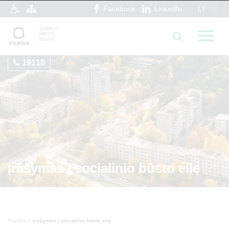
Facebook
LinkedIn
LT
19118
Įrašymas į socialinio būsto eilę
Pradžia
Įrašymas į socialinio būsto eilę