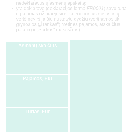
nedeklaravusių asmenų apskaitą;
yra deklaravę (deklaracijos forma
FR0001
) savo turtą
ir pajamas už praėjusius kalendorinius metus ir jų
vertė neviršija šių nustatytų dydžių (vertinamos tik
grynosios („į rankas“) metinės pajamos, atskaičius
pajamų ir „Sodros“ mokesčius):
Asmenų skaičius
Pajamos, Eur
Turtas, Eur