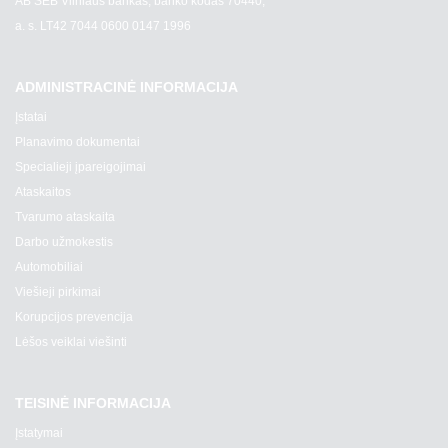
AB SEB Vilniaus bankas, banko kodas 70440,
a. s. LT42 7044 0600 0147 1996
ADMINISTRACINĖ INFORMACIJA
Įstatai
Planavimo dokumentai
Specialieji įpareigojimai
Ataskaitos
Tvarumo ataskaita
Darbo užmokestis
Automobiliai
Viešieji pirkimai
Korupcijos prevencija
Lėšos veiklai viešinti
TEISINĖ INFORMACIJA
Įstatymai