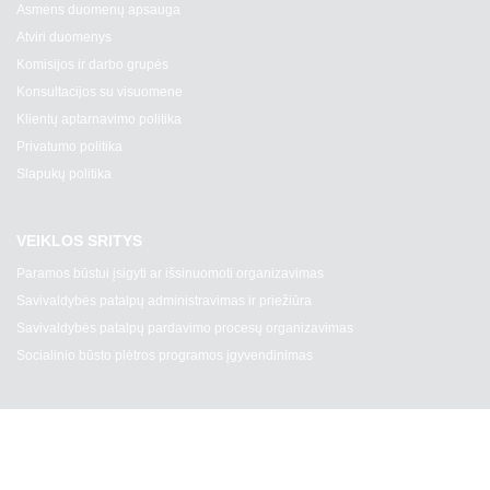
Asmens duomenų apsauga
Atviri duomenys
Komisijos ir darbo grupės
Konsultacijos su visuomene
Klientų aptarnavimo politika
Privatumo politika
Slapukų politika
VEIKLOS SRITYS
Paramos būstui įsigyti ar išsinuomoti organizavimas
Savivaldybės patalpų administravimas ir priežiūra
Savivaldybės patalpų pardavimo procesų organizavimas
Socialinio būsto plėtros programos įgyvendinimas