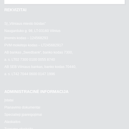
REKVIZITAI
SĮ „Vilniaus miesto būstas“
Naugarduko g. 98, LT-03160 Vilnius
Įmonės kodas – 124568293
PVM mokėtojo kodas – LT245682917
AB bankas „Swedbank“, banko kodas 7300,
a. s. LT02 7300 0100 0055 8740
AB SEB Vilniaus bankas, banko kodas 70440,
a. s. LT42 7044 0600 0147 1996
ADMINISTRACINĖ INFORMACIJA
Įstatai
Planavimo dokumentai
Specialieji įpareigojimai
Ataskaitos
Tvarumo ataskaita