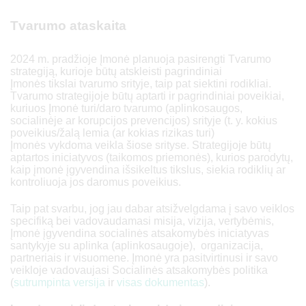
Tvarumo ataskaita
2024 m. pradžioje Įmonė planuoja pasirengti Tvarumo
strategiją, kurioje būtų atskleisti pagrindiniai
Įmonės tikslai tvarumo srityje, taip pat siektini rodikliai.
Tvarumo strategijoje būtų aptarti ir pagrindiniai poveikiai,
kuriuos Įmonė turi/daro tvarumo (aplinkosaugos,
socialinėje ar korupcijos prevencijos) srityje (t. y. kokius
poveikius/žalą lemia (ar kokias rizikas turi)
Įmonės vykdoma veikla šiose srityse. Strategijoje būtų
aptartos iniciatyvos (taikomos priemonės), kurios parodytų,
kaip įmonė įgyvendina išsikeltus tikslus, siekia rodiklių ar
kontroliuoja jos daromus poveikius.
Taip pat svarbu, jog jau dabar atsižvelgdama į savo veiklos
specifiką bei vadovaudamasi misija, vizija, vertybėmis,
Įmonė įgyvendina socialinės atsakomybės iniciatyvas
santykyje su aplinka (aplinkosaugoje), organizacija,
partneriais ir visuomene. Įmonė yra pasitvirtinusi ir savo
veikloje vadovaujasi Socialinės atsakomybės politika
(
sutrumpinta versija
ir
visas dokumentas
).