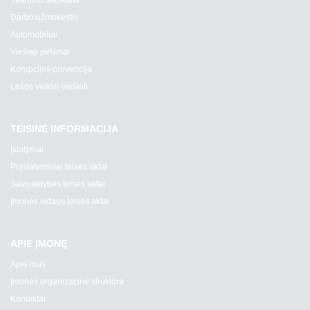
Darbo užmokestis
Automobiliai
Viešieji pirkimai
Korupcijos prevencija
Lėšos veiklai viešinti
TEISINĖ INFORMACIJA
Įstatymai
Poįstatyminiai teisės aktai
Savivaldybės teisės aktai
Įmonės vidaus teisės aktai
APIE ĮMONĘ
Apie mus
Įmonės organizacinė struktūra
Kontaktai