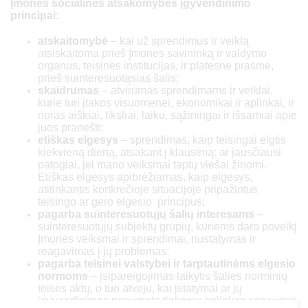
Įmonės socialinės atsakomybės įgyvendinimo
principai:
atskaitomybė
– kai už sprendimus ir veiklą
atsiskaitoma prieš Įmonės savininką ir valdymo
organus, teisines institucijas, ir platesne prasme,
prieš suinteresuotąsias šalis;
skaidrumas
– atvirumas sprendimams ir veiklai,
kurie turi įtakos visuomenei, ekonomikai ir aplinkai, ir
noras aiškiai, tiksliai, laiku, sąžiningai ir išsamiai apie
juos pranešti;
etiškas elgesys
– sprendimas, kaip teisingai elgtis
kiekvieną dieną, atsakant į klausimą: ar jausčiausi
patogiai, jei mano veiksmai taptų viešai žinomi.
Etiškas elgesys apibrėžiamas, kaip elgesys,
atitinkantis konkrečioje situacijoje pripažintus
teisingo ar gero elgesio principus;
pagarba suinteresuotųjų šalių interesams
–
suinteresuotųjų subjektų grupių, kuriems daro poveikį
Įmonės veiksmai ir sprendimai, nustatymas ir
reagavimas į jų problemas;
pagarba teisinei valstybei ir tarptautinėms elgesio
normoms
– įsipareigojimas laikytis šalies norminių
teisės aktų, o tuo atveju, kai įstatymai ar jų
įgyvendinimas nenumato tinkamų aplinkos apsaugos