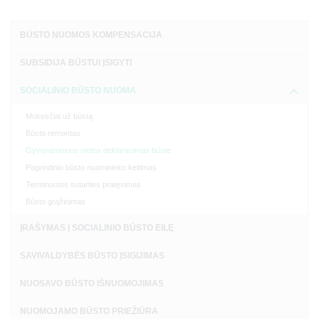
BŪSTO NUOMOS KOMPENSACIJA
SUBSIDIJA BŪSTUI ĮSIGYTI
SOCIALINIO BŪSTO NUOMA
Mokesčiai už būstą
Būsto remontas
Gyvenamosios vietos deklaravimas būste
Pagrindinio būsto nuomininko keitimas
Terminuotos sutarties pratęsimas
Būsto grąžinimas
ĮRAŠYMAS Į SOCIALINIO BŪSTO EILĘ
SAVIVALDYBĖS BŪSTO ĮSIGIJIMAS
NUOSAVO BŪSTO IŠNUOMOJIMAS
NUOMOJAMO BŪSTO PRIEŽIŪRA