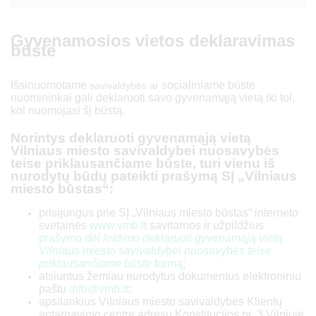
Gyvenamosios vietos deklaravimas
būste
Išsinuomotame
socialiniame būste
savivaldybės ar
nuomininkai gali deklaruoti savo gyvenamąją vietą iki tol,
kol nuomojasi šį būstą.
Norintys deklaruoti gyvenamąją vietą
Vilniaus miesto savivaldybei nuosavybės
teise priklausančiame būste, turi vienu iš
nurodytų būdų pateikti prašymą SĮ „Vilniaus
miesto būstas“:
prisijungus prie SĮ „Vilniaus miesto būstas“ interneto
svetainės
www.vmb.lt
savitarnos ir užpildžius
prašymo
dėl leidimo deklaruoti gyvenamąją vietą
Vilniaus miesto savivaldybei nuosavybės teise
priklausančiame būste
formą
;
atsiuntus žemiau nurodytus dokumentus elektroniniu
paštu
info@vmb.lt
;
apsilankius Vilniaus miesto savivaldybės Klientų
aptarnavimo centre adresu Konstitucijos pr. 3 Vilniuje