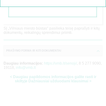
pateikti
įgaliojimą
ir įgaliotojo asmens tapatybę
patvirtinantį dokumentą;
dokumentai, įrodantys, kad nuomininkas negyvena
būste (būsto patikrinimo aktai, pažymos, teismo
sprendimai ir kt.).
SĮ „Vilniaus miesto būstas“ pasilieka teisę paprašyti ir kitų
dokumentų, reikalingų sprendimui priimti.
PRAŠYMO FORMA IR KITI DOKUMENTAI
Daugiau informacijos:
https://vmb.lt/senoji/
, 8 5 277 9090,
19118,
info@vmb.lt
< Daugiau papildomos informacijos galite rasti ir
skiltyje Dažniausiai užduodami klausimai >