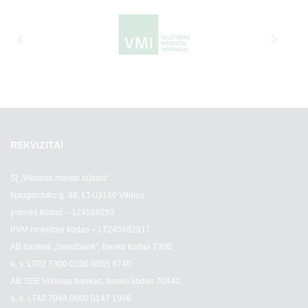
REKVIZITAI
SĮ „Vilniaus miesto būstas“
Naugarduko g. 98, LT-03160 Vilnius
Įmonės kodas – 124568293
PVM mokėtojo kodas – LT245682917
AB bankas „Swedbank“, banko kodas 7300,
a. s. LT02 7300 0100 0055 8740
AB SEB Vilniaus bankas, banko kodas 70440,
a. s. LT42 7044 0600 0147 1996