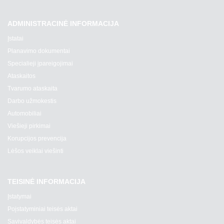
ADMINISTRACINĖ INFORMACIJA
Įstatai
Planavimo dokumentai
Specialieji įpareigojimai
Ataskaitos
Tvarumo ataskaita
Darbo užmokestis
Automobiliai
Viešieji pirkimai
Korupcijos prevencija
Lėšos veiklai viešinti
TEISINĖ INFORMACIJA
Įstatymai
Poįstatyminiai teisės aktai
Savivaldybės teisės aktai