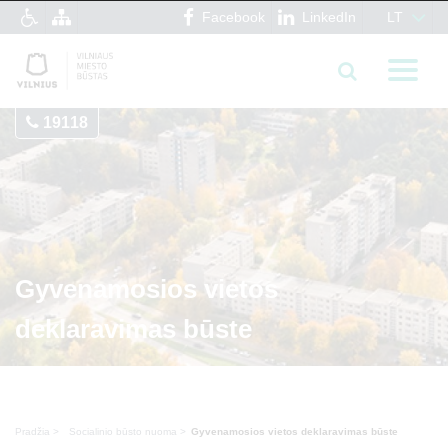
Facebook
LinkedIn
LT
19118
Gyvenamosios vietos
deklaravimas būste
Pradžia
Socialinio būsto nuoma
Gyvenamosios vietos deklaravimas būste