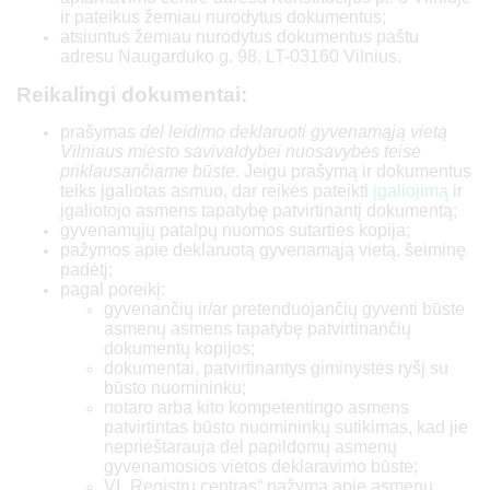
ir pateikus žemiau nurodytus dokumentus;
atsiuntus žemiau nurodytus dokumentus paštu
adresu Naugarduko g. 98, LT-03160 Vilnius.
Reikalingi dokumentai:
prašymas
dėl leidimo deklaruoti gyvenamąją vietą
Vilniaus miesto savivaldybei nuosavybės teise
priklausančiame būste
. Jeigu prašymą ir dokumentus
teiks įgaliotas asmuo, dar reikės pateikti
įgaliojimą
ir
įgaliotojo asmens tapatybę patvirtinantį dokumentą;
gyvenamųjų patalpų nuomos sutarties kopija;
pažymos apie deklaruotą gyvenamąją vietą, šeiminę
padėtį;
pagal poreikį:
gyvenančių ir/ar pretenduojančių gyventi būste
asmenų asmens tapatybę patvirtinančių
dokumentų kopijos;
dokumentai, patvirtinantys giminystės ryšį su
būsto nuomininku;
notaro arba kito kompetentingo asmens
patvirtintas būsto nuomininkų sutikimas, kad jie
neprieštarauja dėl papildomų asmenų
gyvenamosios vietos deklaravimo būste;
VĮ „Registrų centras“ pažyma apie asmenų,